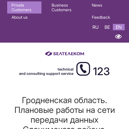
Основная
Private
Business
News
Customers
Customers
навигация
About us
Feedback
EN
RU
BE
EN
123
technical
and consulting support service
Гродненская область.
Плановые работы на сети
передачи данных