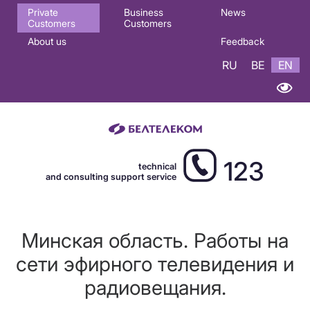
Основная
Private
Business
News
Customers
Customers
навигация
About us
Feedback
EN
RU
BE
EN
123
technical
and consulting support service
Минская область. Работы на
сети эфирного телевидения и
радиовещания.