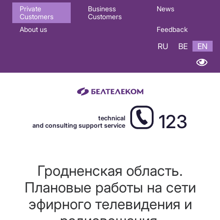
Основная
Private
Business
News
Customers
Customers
навигация
About us
Feedback
EN
RU
BE
EN
123
technical
and consulting support service
Гродненская область.
Плановые работы на сети
эфирного телевидения и