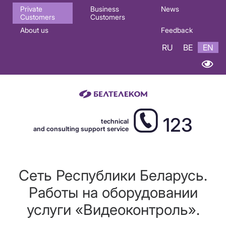
Основная
Private
Business
News
Customers
Customers
навигация
About us
Feedback
EN
RU
BE
EN
123
technical
and consulting support service
Сеть Республики Беларусь.
Работы на оборудовании
услуги «Видеоконтроль».