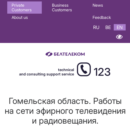
Основная
Private
Business
News
Customers
Customers
навигация
About us
Feedback
EN
RU
BE
EN
123
technical
and consulting support service
Гомельская область. Работы
на сети эфирного телевидения
и радиовещания.