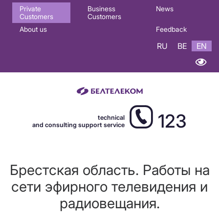
Основная
Private
Business
News
Customers
Customers
навигация
About us
Feedback
EN
RU
BE
EN
123
technical
and consulting support service
Брестская область. Работы на
сети эфирного телевидения и
радиовещания.