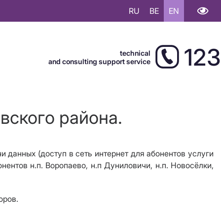
RU
BE
EN
123
technical
and consulting support service
вского района.
и данных (доступ в сеть интернет для абонентов услуги
онентов н.п. Воропаево, н.п Дуниловичи, н.п. Новосёлки,
торов.