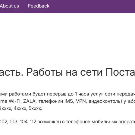
About us
Feedback
асть. Работы на сети Поста
мыми работами будет
перерыв до 1 часа
услуг сети передач
ome Wi-Fi, ZALA, телефонии
IMS
,
VPN
, видеоконтрль) у аб
хххх, 4хххх, 5хххх.
102, 103, 104, 112 возможен с телефонов мобильных опера