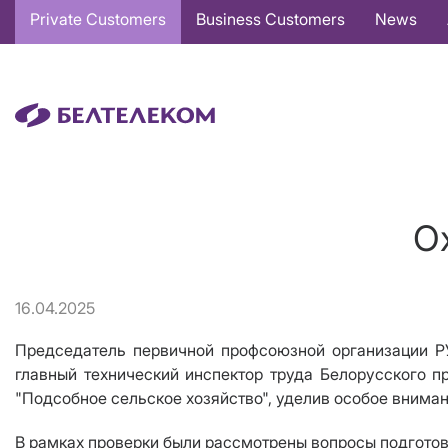
Основная
Private Customers
Business Customers
News
навигация
EN
О
16.04.2025
Председатель первичной профсоюзной организации РУ
главный технический инспектор труда Белорусского 
"Подсобное сельское хозяйство", уделив особое внима
В рамках проверки были рассмотрены вопросы подготовк