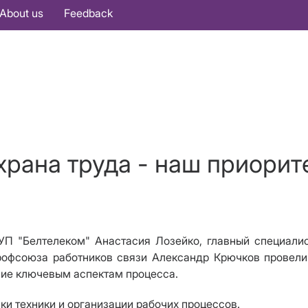
About us
Feedback
храна труда - наш приорите
П "Белтелеком" Анастасия Лозейко, главный специалис
профсоюза работников связи Александр Крючков провели
ние ключевым аспектам процесса.
и техники и организации рабочих процессов.