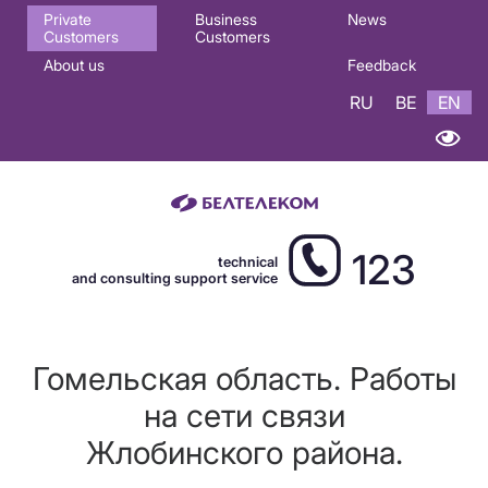
Основная
Private
Business
News
Customers
Customers
навигация
About us
Feedback
EN
RU
BE
EN
123
technical
and consulting support service
Гомельская область. Работы
на сети связи
Жлобинского района.