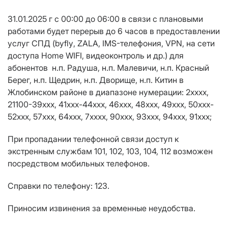
31.01.2025 г с 00:00 до 06:00 в связи с плановыми
работами будет
перерыв до 6 часов в предоставлении
услуг СПД (
byfly
, ZALA, IMS-телефония,
VPN
, на сети
доступа Home WIFI, видеоконтроль и др.
) для
абонентов н.п. Радуша, н.п. Малевичи, н.п. Красный
Берег, н.п. Щедрин, н.п. Дворище, н.п. Китин
в
Жлобинском районе
в диапазоне нумерации:
2хххх,
21100-39ххх, 41xxx-44ххх, 46xxх, 48xxx, 49xxx, 50xxx-
52xxx, 57ххх, 64xxx, 7хxxx, 90ххх, 93xxx, 94xxx, 91ххх;
При пропадании телефонной связи доступ к
экстренным службам 101, 102, 103, 104, 112 возможен
посредством мобильных телефонов.
Справки по телефону: 123.
Приносим извинения за временные неудобства.