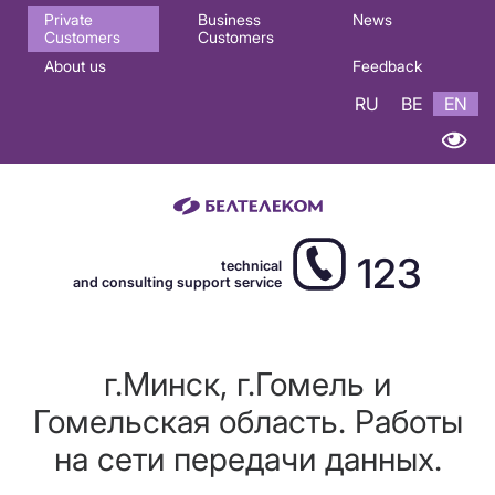
Основная
Private
Business
News
Customers
Customers
навигация
About us
Feedback
EN
RU
BE
EN
123
technical
and consulting support service
г.Минск, г.Гомель и
Гомельская область. Работы
на сети передачи данных.