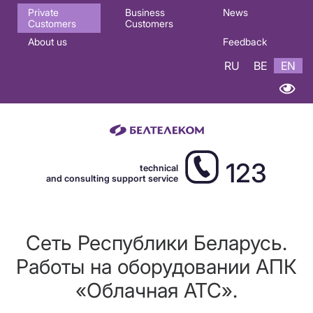
Основная
Private
Business
News
Customers
Customers
навигация
About us
Feedback
EN
RU
BE
EN
123
technical
and consulting support service
Сеть Республики Беларусь.
Работы на оборудовании АПК
«Облачная АТС».