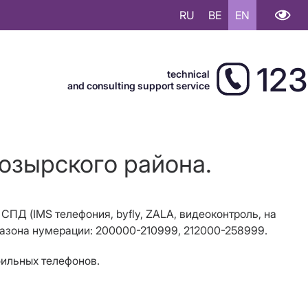
RU
BE
EN
123
technical
and consulting support service
Мозырского района.
 СПД (
IMS
телефония, byfly, ZALA, видеоконтроль, на
апазона нумерации: 200000-210999, 212000-258999.
бильных телефонов.