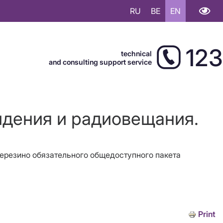
RU
BE
EN
123
technical
and consulting support service
идения и радиовещания.
Березино
обязательного общедоступного пакета
Print