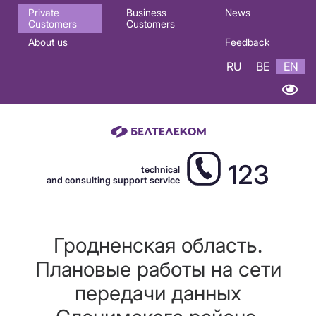
Основная
Private
Business
News
Customers
Customers
навигация
About us
Feedback
EN
RU
BE
EN
123
technical
and consulting support service
Гродненская область.
Плановые работы на сети
передачи данных