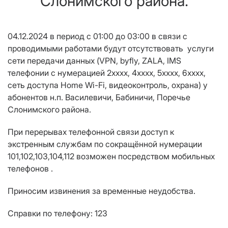
Слонимского района.
04.12.2024 в период с 01:00 до 03:00
в связи с
проводимыми работами будут отсутствовать услуги
сети передачи данных
(
VPN
,
byfly
,
ZALA
,
IMS
телефонии с нумерацией
2хххх, 4хххх, 5хххх, 6хххх
,
сеть доступа
Home Wi
-
Fi
, видеоконтроль
, о
храна)
у
абонентов н.п. Василевичи, Бабиничи, Поречье
Слонимского района
.
При перерывах телефонной связи доступ к
экстренным службам
по сокращённой нумерации
101,102,103,104,112 возможен посредством мобильных
телефонов .
Приносим извинения за временные неудобства.
Справки по телефону: 123