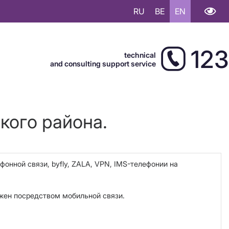
RU
BE
EN
123
technical
and consulting support service
кого района.
фонной связи, byfly,
ZALA
, VPN, IMS-телефонии на
ожен посредством мобильной связи.