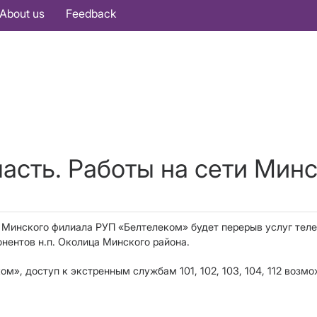
About us
Feedback
асть. Работы на сети Минс
ти Минского филиала РУП «Белтелеком» будет
перерыв услуг теле
онентов н.п. Околица Минского района.
», доступ к экстренным службам 101, 102, 103, 104, 112 возм