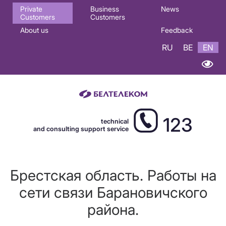
Основная
Private
Business
News
Customers
Customers
навигация
About us
Feedback
EN
RU
BE
EN
123
technical
and consulting support service
Брестская область. Работы на
сети связи Барановичского
района.