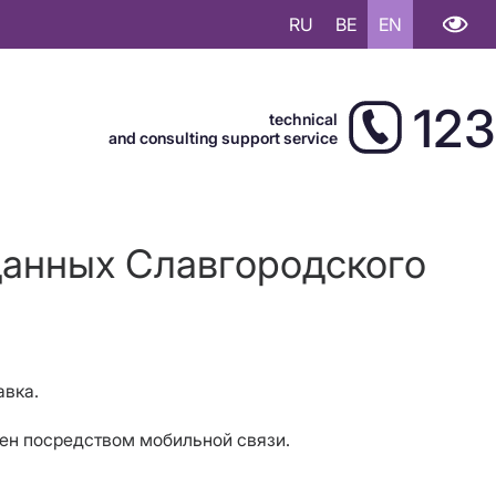
RU
BE
EN
123
technical
and consulting support service
данных Славгородского
авка.
жен посредством мобильной связи.