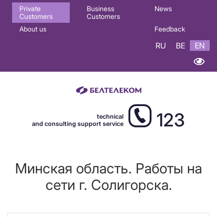
Основная
Private
Business
News
Customers
Customers
навигация
About us
Feedback
EN
RU
BE
EN
123
technical
and consulting support service
Минская область. Работы на
сети г. Солигорска.