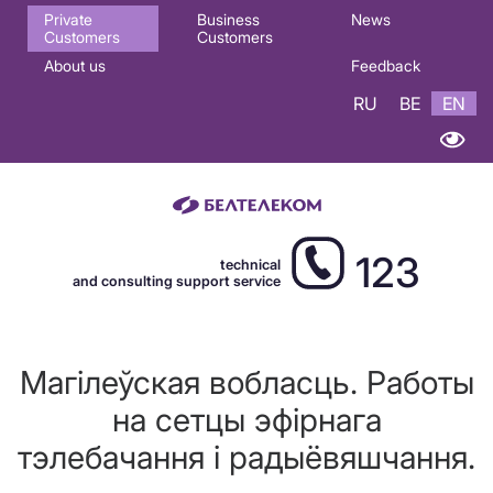
Основная
Private
Business
News
Customers
Customers
навигация
About us
Feedback
EN
RU
BE
EN
123
technical
and consulting support service
Магiлеўская вобласць. Работы
на сетцы эфірнага
тэлебачання і радыёвяшчання.