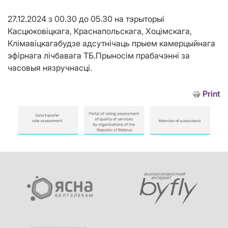
27.12.2024 з 00.30 до 05.30 на тэрыторыі
Касцюковіцкага, Краснапольскага, Хоцімскага,
Клімавіцкагабудзе адсутнічаць прыем камерцыйнага
эфірнага лічбавага ТБ.Прыносім прабачэнні за
часовыя нязручнасці.
Print