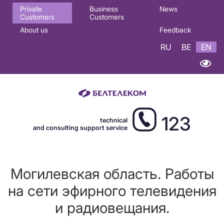
Основная
Private
Business
News
Customers
Customers
навигация
About us
Feedback
EN
RU
BE
EN
123
technical
and consulting support service
Могилевская область. Работы
на сети эфирного телевидения
и радиовещания.