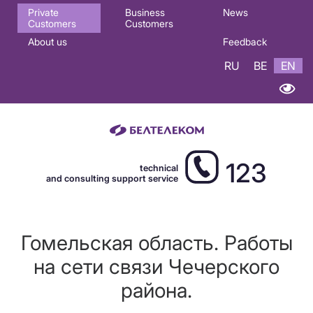
Основная
Private
Business
News
Customers
Customers
навигация
About us
Feedback
EN
RU
BE
EN
123
technical
and consulting support service
Гомельская область. Работы
на сети связи Чечерского
района.