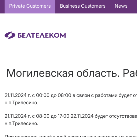
Основная
Private Customers
Business Customers
News
навигация
EN
Могилевская область. Ра
21.11.2024 г. с 00:00 до 0
8
:00 в связи с работами будет 
н.п.Трилесино.
21.11.2024 г. с 08:00 до 17:00 22.11.2024 будет отсутст
н.п.Трилесино.
При перерыве телефонной связи вызов экстренных служб