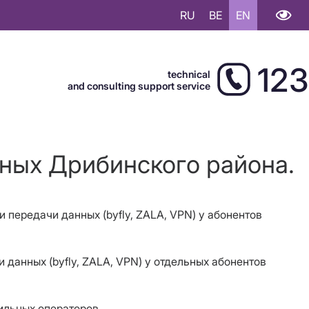
RU
BE
EN
123
technical
and consulting support service
нных Дрибинского района.
и передачи данных (byfly, ZALA, VPN) у абонентов
чи данных (byfly, ZALA, VPN) у отдельных абонентов
ильных операторов.