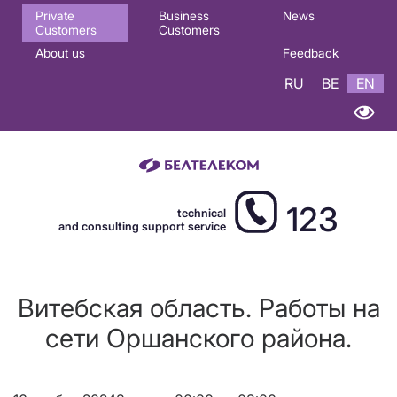
Основная
Private
Business
News
Customers
Customers
навигация
About us
Feedback
EN
RU
BE
EN
123
technical
and consulting support service
Витебская область. Работы на
сети Оршанского района.