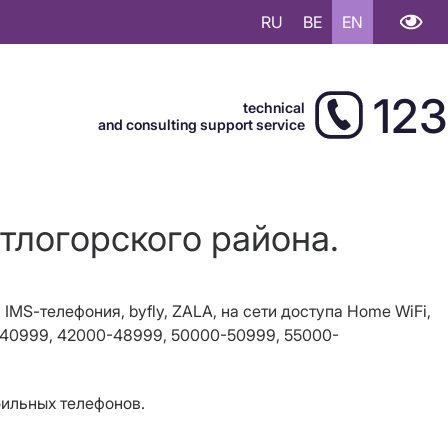
RU
BE
EN
123
technical
and consulting support service
тлогорского района.
,
IMS
-телефония, byfly, ZALA, на сети доступа
Home W
i
F
i
,
-40999, 42000-48999, 50000-50999, 55000-
бильных телефонов.