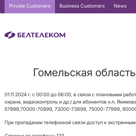
Основная
Private Customers
Business Customers
News
навигация
EN
Гомельская область
01
.11.2024 г. с 00:00 до 06:00, в связи с плановыми рабо
охрана, видеоконтроль и др.
)
для абонентов н.п. Якимо
57999,70000-70999, 72000-73699, 75000-77999, 9000
При пропадании телефонной связи доступ к экстренным 
Справки по телефону: 123.