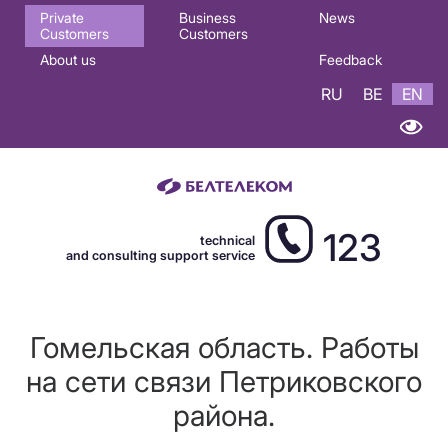
Основная
Private
Business
News
Customers
Customers
навигация
About us
Feedback
EN
RU
BE
EN
123
technical
and consulting support service
Гомельская область. Работы
на сети связи Петриковского
района.