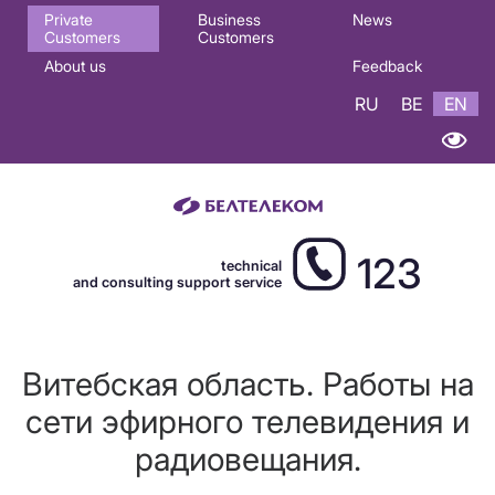
Основная
Private
Business
News
Customers
Customers
навигация
About us
Feedback
EN
RU
BE
EN
123
technical
and consulting support service
Витебская область. Работы на
сети эфирного телевидения и
радиовещания.