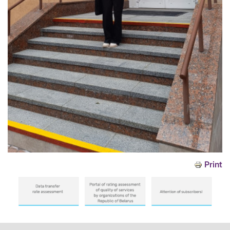
Print