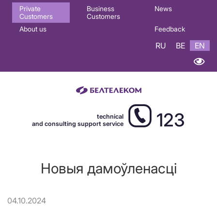
Основная
Private
Business
News
Customers
Customers
навигация
About us
Feedback
EN
RU
BE
EN
123
technical
and consulting support service
Новыя дамоўленасці
04.10.2024