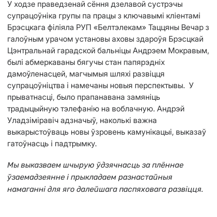
У ходзе праведзенай сёння дзелавой сустрэчы
супрацоўніка групы па працы з ключавымі кліентамі
Брэсцкага філіяла РУП «Белтэлекам» Таццяны Вечар з
галоўным урачом установы аховы здароўя Брэсцкай
Цэнтральнай гарадской бальніцы Андрэем Мокравым,
былі абмеркаваны бягучы стан папярэдніх
дамоўленасцей, магчымыя шляхі развіцця
супрацоўніцтва і намечаны новыя перспектывы. У
прыватнасці, было прапанавана замяніць
традыцыйную тэлефанію на воблачную. Андрэй
Уладзіміравіч адзначыў, наколькі важна
выкарыстоўваць новы ўзровень камунікацыі, выказаў
гатоўнасць і падтрымку.
Мы выказваем шчырую ўдзячнасць за плённае
ўзаемадзеянне і прыкладаем разнастайныя
намаганні для яго далейшага паспяховага развіцця.