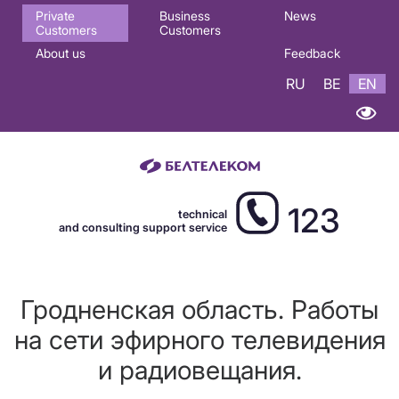
Основная
Private
Business
News
Customers
Customers
навигация
About us
Feedback
EN
RU
BE
EN
123
technical
and consulting support service
Гродненская область. Работы
на сети эфирного телевидения
и радиовещания.