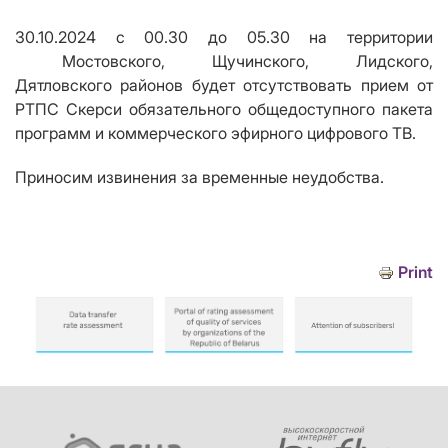
30.10.2024
с
00
.
3
0
до
05
.
3
0
на территории
Мостовского, Щучинского
, Лидского,
Дятловского
район
ов
будет отсутствовать прием
от
РТПС Скерси
обязательного общедоступного пакета
программ
и
коммерческого эфирного цифрового ТВ
.
Приносим извинения за временные неудобства.
Print