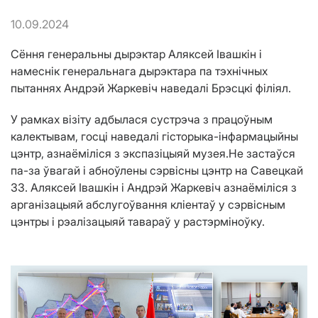
10.09.2024
Сёння генеральны дырэктар Аляксей Івашкін і
намеснік генеральнага дырэктара па тэхнічных
пытаннях Андрэй Жаркевіч наведалі Брэсцкі філіял.
У рамках візіту адбылася сустрэча з працоўным
калектывам, госці наведалі гісторыка-інфармацыйны
цэнтр, азнаёміліся з экспазіцыяй музея.Не застаўся
па-за ўвагай і абноўлены сэрвісны цэнтр на Савецкай
33. Аляксей Івашкін і Андрэй Жаркевіч азнаёміліся з
арганізацыяй абслугоўвання кліентаў у сэрвісным
цэнтры і рэалізацыяй тавараў у растэрміноўку.