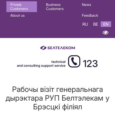
Основная
Private
Business
News
Customers
Customers
навигация
About us
Feedback
EN
RU
BE
EN
123
technical
and consulting support service
Рабочы візіт генеральнага
дырэктара РУП Белтэлекам у
Брэсцкі філіял