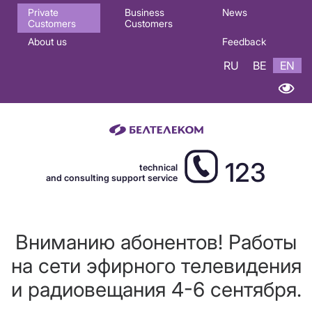
Основная
Private
Business
News
Customers
Customers
навигация
About us
Feedback
EN
RU
BE
EN
123
technical
and consulting support service
Вниманию абонентов! Работы
на сети эфирного телевидения
и радиовещания 4-6 сентября.