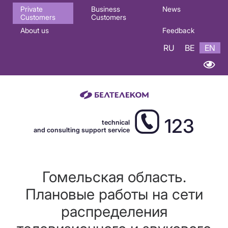
Основная
Private
Business
News
Customers
Customers
навигация
About us
Feedback
EN
RU
BE
EN
123
technical
and consulting support service
Гомельская область.
Плановые работы на сети
распределения