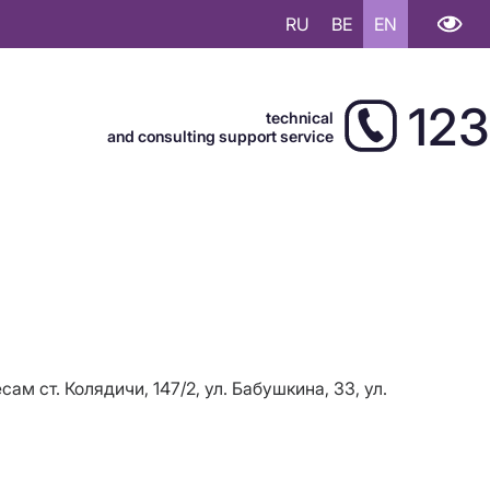
RU
BE
EN
123
technical
and consulting support service
есам
ст. Колядичи, 147/2, ул. Бабушкина, 33, ул.