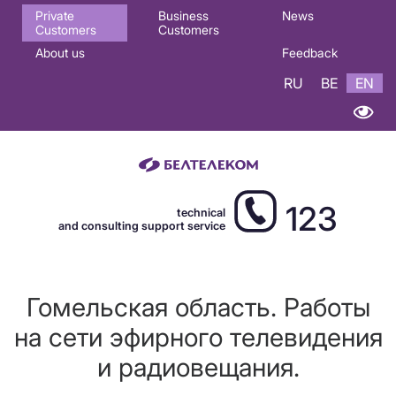
Основная
Private
Business
News
Customers
Customers
навигация
About us
Feedback
EN
RU
BE
EN
123
technical
and consulting support service
Гомельская область. Работы
на сети эфирного телевидения
и радиовещания.