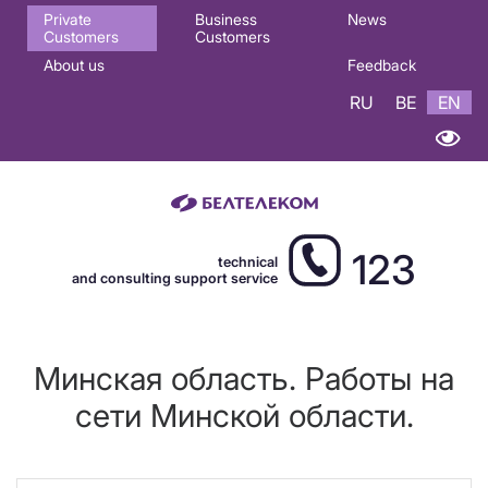
Основная
Private
Business
News
Customers
Customers
навигация
About us
Feedback
EN
RU
BE
EN
123
technical
and consulting support service
Минская область. Работы на
сети Минской области.