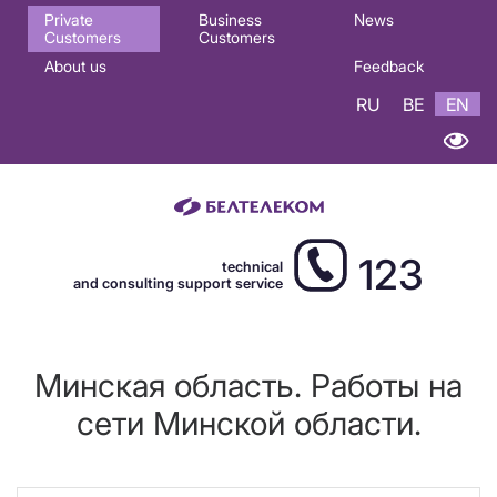
Основная
Private
Business
News
Customers
Customers
навигация
About us
Feedback
EN
RU
BE
EN
123
technical
and consulting support service
Минская область. Работы на
сети Минской области.