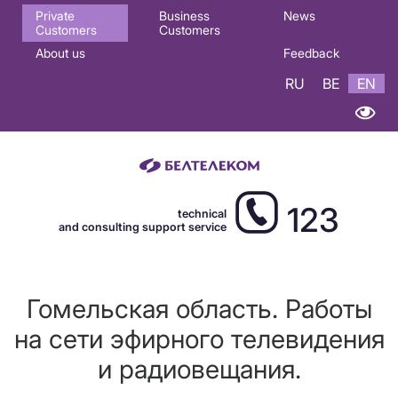
Основная
Private
Business
News
Customers
Customers
навигация
About us
Feedback
EN
RU
BE
EN
123
technical
and consulting support service
Гомельская область. Работы
на сети эфирного телевидения
и радиовещания.