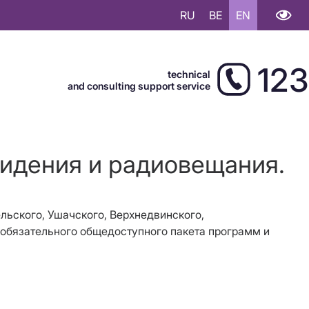
RU
BE
EN
123
technical
and consulting support service
видения и радиовещания.
ельского, Ушачского, Верхнедвинского,
 обязательного общедоступного пакета программ и