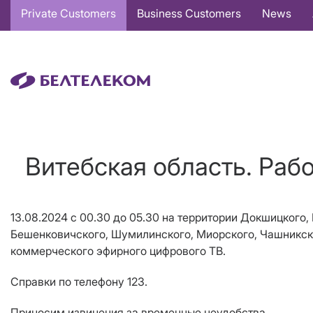
Основная
Private Customers
Business Customers
News
навигация
EN
Витебская область. Раб
13.08.2024 с 00.30 до 05.30 на территории Докшицкого,
Бешенковичского, Шумилинского, Миорского, Чашникско
коммерческого эфирного цифрового ТВ.
Справки по телефону 123.
Приносим извинения за временные неудобства.