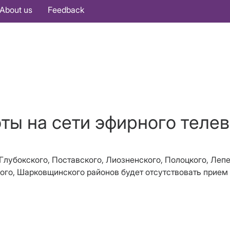
About us
Feedback
оты на сети эфирного теле
 Глубокского, Поставского, Лиозненского, Полоцкого, Леп
го, Шарковщинского районов будет отсутствовать прием