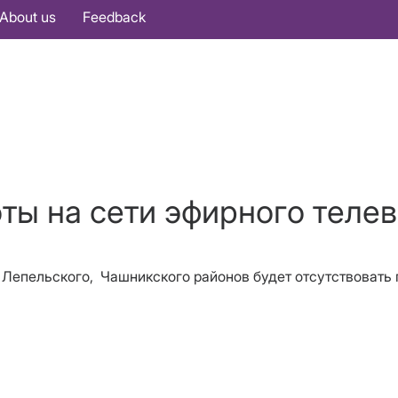
About us
Feedback
оты на сети эфирного теле
о, Лепельского, Чашникского районов будет отсутствоват