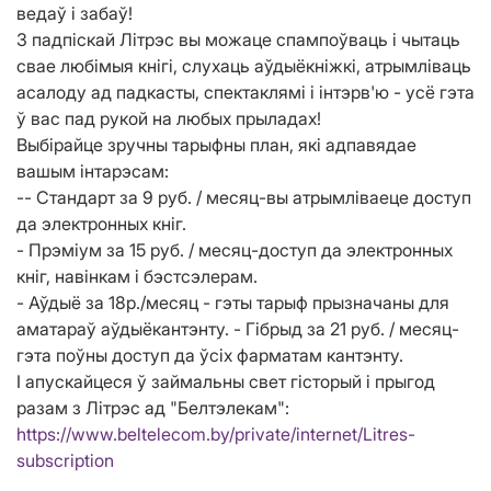
ведаў і забаў!
З падпіскай Літрэс вы можаце спампоўваць і чытаць
свае любімыя кнігі, слухаць аўдыёкніжкі, атрымліваць
асалоду ад падкасты, спектаклямі і інтэрв'ю - усё гэта
ў вас пад рукой на любых прыладах!
Выбірайце зручны тарыфны план, які адпавядае
вашым інтарэсам:
-- Стандарт за 9 руб. / месяц-вы атрымліваеце доступ
да электронных кніг.
- Прэміум за 15 руб. / месяц-доступ да электронных
кніг, навінкам і бэстсэлерам.
- Аўдыё за 18р./месяц - гэты тарыф прызначаны для
аматараў аўдыёкантэнту. - Гібрыд за 21 руб. / месяц-
гэта поўны доступ да ўсіх фарматам кантэнту.
І апускайцеся ў займальны свет гісторый і прыгод
разам з Літрэс ад "Белтэлекам":
https://www.beltelecom.by/private/internet/Litres-
subscription