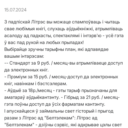
15.07.2024
З падпіскай Літрэс вы можаце спампоўваць і чытаць
свае любімыя кнігі, слухаць аўдыёкніжкі, атрымліваць
асалоду ад падкасты, спектаклямі і інтэрв'ю - усё гэта
ў вас пад рукой на любых прыладах!
Выбірайце зручны тарыфны план, які адпавядае
вашым інтарэсам:
-- Стандарт за 9 руб. / месяц-вы атрымліваеце доступ
да электронных кніг.
- Прэміум за 15 руб. / месяц-доступ да электронных
кніг, навінкам і бэстсэлерам.
- Аўдыё за 18р./месяц - гэты тарыф прызначаны для
аматараў аўдыёкантэнту. - Гібрыд за 21 руб. / месяц-
гэта поўны доступ да ўсіх фарматам кантэнту.
І апускайцеся ў займальны свет гісторый і прыгод
разам з Літрэс ад "Белтэлекам": Літрэс ад
"Белтэлекам" - дзіўны сэрвіс, які адкрывае цэлы свет