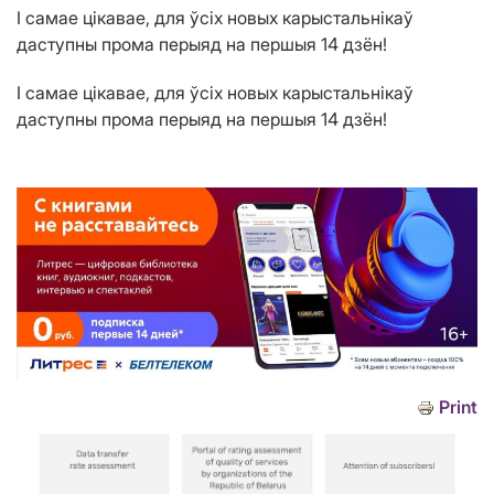
І самае цікавае, для ўсіх новых карыстальнікаў
даступны прома перыяд на першыя 14 дзён!
І самае цікавае, для ўсіх новых карыстальнікаў
даступны прома перыяд на першыя 14 дзён!
Print