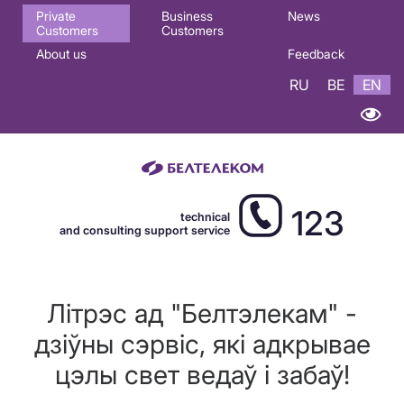
Основная
Private
Business
News
Customers
Customers
навигация
About us
Feedback
EN
RU
BE
EN
123
technical
and consulting support service
Літрэс ад "Белтэлекам" -
дзіўны сэрвіс, які адкрывае
цэлы свет ведаў і забаў!