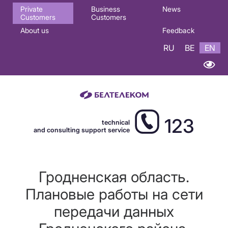
Основная
Private
Business
News
Customers
Customers
навигация
About us
Feedback
EN
RU
BE
EN
123
technical
and consulting support service
Гродненская область.
Плановые работы на сети
передачи данных