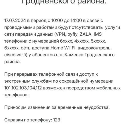
Гродненского района.
17.0
7
.2024 в период с
10
:00 до 14:00
в связи с
проводимыми работами будут отсутствовать услуги
сети передачи данных
(
VPN
,
byfly
,
ZALA
,
IMS
телефонии с нумерацией
6
хххх,
4ххххх, 5ххххх,
6ххххх
,
сеть доступа
Home Wi
-
Fi
, видеоконтроль
,
cisco wi-fi
)
у абонентов
н.п. Каменка
Гродненского
района.
При перерывах телефонной связи доступ к
экстренным службам
по сокращённой нумерации
101,102,103,104,112 возможен посредством мобильных
телефонов .
Приносим извинения за временные неудобства.
Справки по телефону: 123