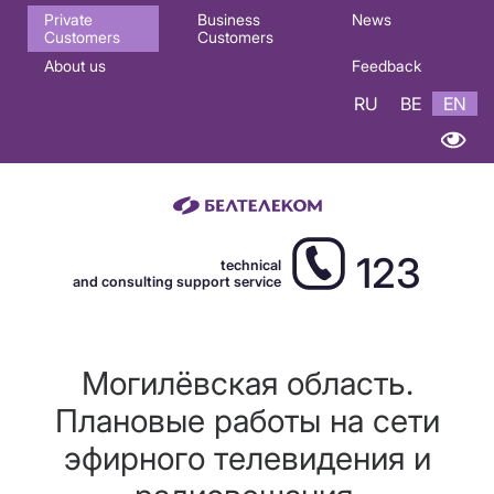
Основная
Private
Business
News
Customers
Customers
навигация
About us
Feedback
EN
RU
BE
EN
123
technical
and consulting support service
Могилёвская область.
Плановые работы на сети
эфирного телевидения и