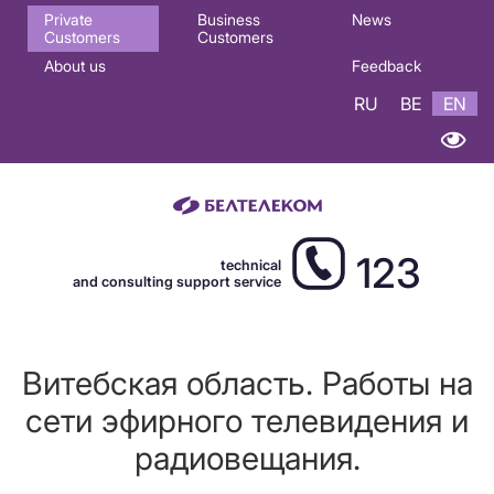
Основная
Private
Business
News
Customers
Customers
навигация
About us
Feedback
EN
RU
BE
EN
123
technical
and consulting support service
Витебская область. Работы на
сети эфирного телевидения и
радиовещания.