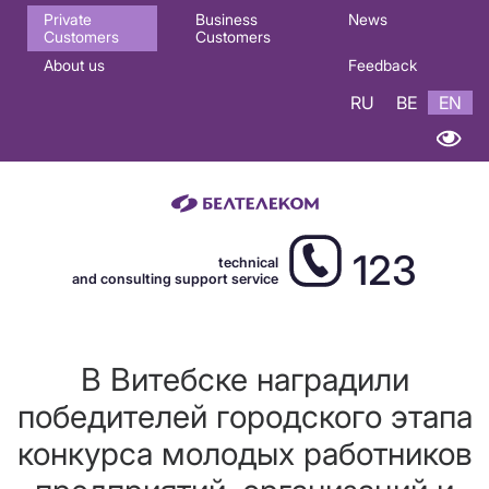
Основная
Private
Business
News
Customers
Customers
навигация
About us
Feedback
EN
RU
BE
EN
123
technical
and consulting support service
В Витебске наградили
победителей городского этапа
конкурса молодых работников