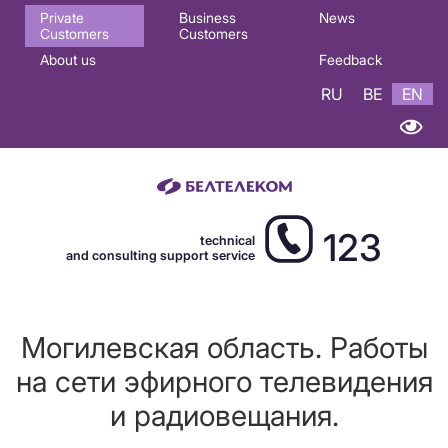
Основная
Private
Business
News
Customers
Customers
навигация
About us
Feedback
EN
RU
BE
EN
123
technical
and consulting support service
Могилевская область. Работы
на сети эфирного телевидения
и радиовещания.