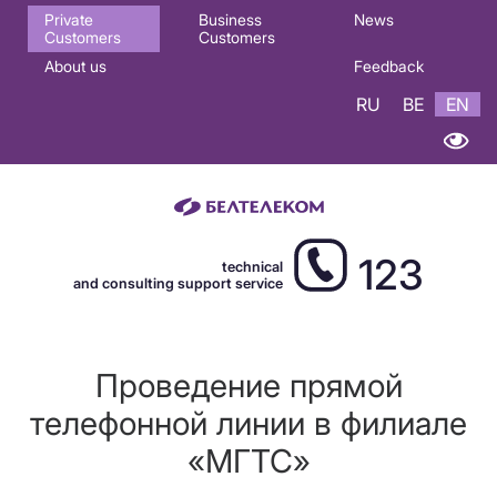
Основная
Private
Business
News
Customers
Customers
навигация
About us
Feedback
EN
RU
BE
EN
123
technical
and consulting support service
Проведение прямой
телефонной линии в филиале
«МГТС»