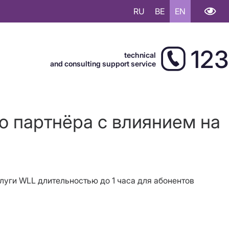
RU
BE
EN
123
technical
and consulting support service
о партнёра с влиянием на
слуги WLL длительностью до 1 часа для абонентов