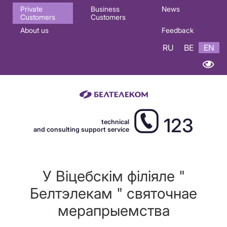
Основная
Private
Business
News
Customers
Customers
навигация
About us
Feedback
EN
RU
BE
EN
123
technical
and consulting support service
У Віцебскім філіяле "
Белтэлекам " святочнае
мерапрыемства