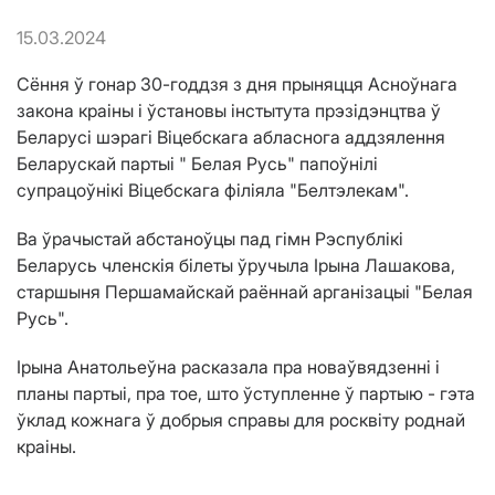
15.03.2024
Сёння ў гонар 30-годдзя з дня прыняцця Асноўнага
закона краіны і ўстановы інстытута прэзідэнцтва ў
Беларусі шэрагі Віцебскага абласнога аддзялення
Беларускай партыі " Белая Русь" папоўнілі
супрацоўнікі Віцебскага філіяла "Белтэлекам".
Ва ўрачыстай абстаноўцы пад гімн Рэспублікі
Беларусь членскія білеты ўручыла Ірына Лашакова,
старшыня Першамайскай раённай арганізацыі "Белая
Русь".
Ірына Анатольеўна расказала пра новаўвядзенні і
планы партыі, пра тое, што ўступленне ў партыю - гэта
ўклад кожнага ў добрыя справы для росквіту роднай
краіны.