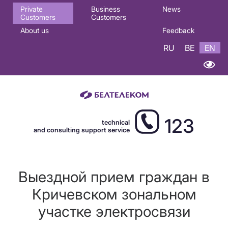
Основная
Private
Business
News
Customers
Customers
навигация
About us
Feedback
EN
RU
BE
EN
123
technical
and consulting support service
Выездной прием граждан в
Кричевском зональном
участке электросвязи