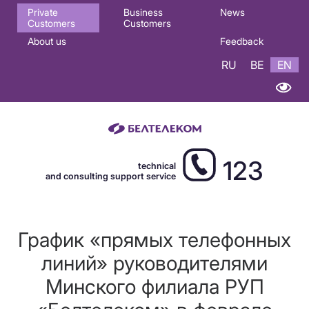
Основная
Private
Business
News
Customers
Customers
навигация
About us
Feedback
EN
RU
BE
EN
123
technical
and consulting support service
График «прямых телефонных
линий» руководителями
Минского филиала РУП