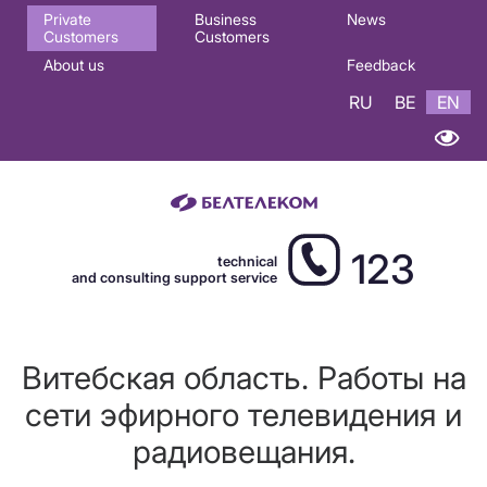
Основная
Private
Business
News
Customers
Customers
навигация
About us
Feedback
EN
RU
BE
EN
123
technical
and consulting support service
Витебская область. Работы на
сети эфирного телевидения и
радиовещания.